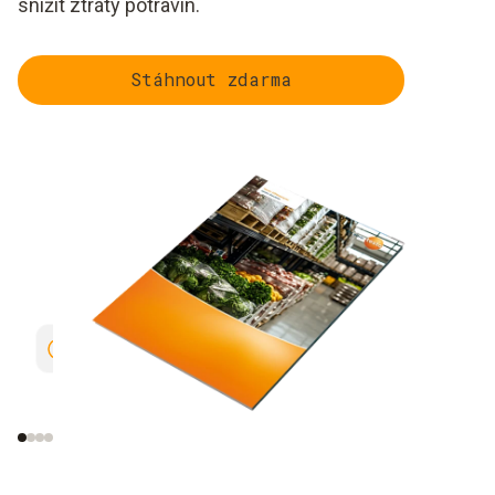
snížit ztráty potravin.
Stáhnout zdarma
Kompletní dokumentace
Rozpoznávání a p
zdrojům chyb ve s
logistice