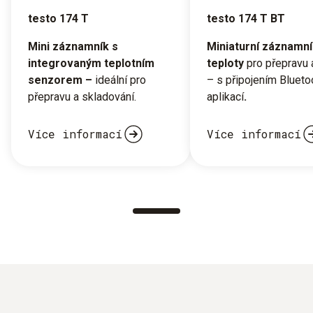
testo 174 T
testo 174 T BT
Mini záznamník s
Miniaturní záznamní
integrovaným teplotním
teploty
pro přepravu 
senzorem –
ideální pro
– s připojením Bluet
přepravu a skladování.
aplikací
.
Více informací
Více informací