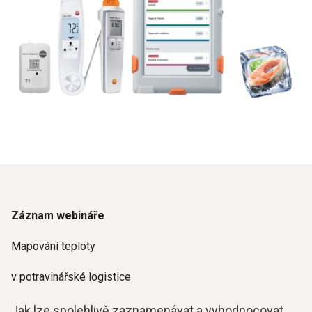
Záznam webináře
Mapování teploty
v potravinářské logistice
Jak lze spolehlivě zaznamenávat a vyhodnocovat