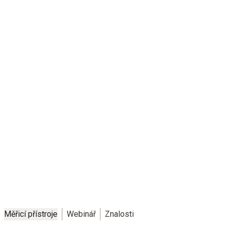
Bezpečnost, která perfektně sedí
Individuální měřicí řešení pro spolehlivé chladicí řetězce – ve
výrobě, logistice, obchodu a gastronomii
Měřicí přístroje
Webinář
Znalosti