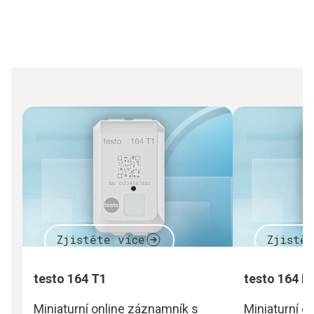
Zjistěte více
Zjistě
testo 164 T1
testo 164 H
Miniaturní online záznamník s
Miniaturní o