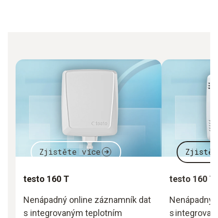
Zjistěte více
Zjistě
testo 160 T
testo 160 T
Nenápadný online záznamník dat
Nenápadný o
s integrovaným teplotním
s integrovan