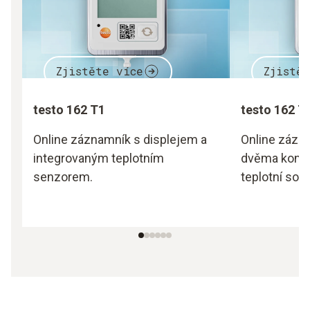
Zjistěte více
Zjistě
testo 162 T1
testo 162 T
Online záznamník s displejem a
Online zázn
integrovaným teplotním
dvěma konek
senzorem.
teplotní son