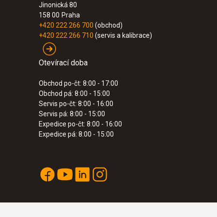
Jinonická 80
158 00
Praha
+420 222 266 700
(obchod)
+420 222 266 710
(servis a kalibrace)
Otevírací doba
Obchod po-čt: 8:00 - 17:00
Obchod pá: 8:00 - 15:00
Servis po-čt: 8:00 - 16:00
:
0560 5213
Servis pá: 8:00 - 15:00
testo 521-3 - diferenční tlakoměr (do 2,
:
0635 2345
Expedice po-čt: 8:00 - 16:00
Pitotova trubice z ušlechtilé oceli, dé
Expedice pá: 8:00 - 15:00
- K měření rychlosti proudění
11,820.00 Kč
14,302.20 Kč