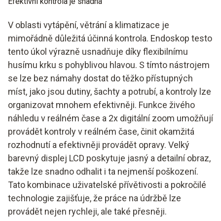
Efektivní kontrola je snadná
V oblasti vytápění, větrání a klimatizace je
mimořádně důležitá účinná kontrola. Endoskop testo
tento úkol výrazně usnadňuje díky flexibilnímu
husímu krku s pohyblivou hlavou. S tímto nástrojem
se lze bez námahy dostat do těžko přístupných
míst, jako jsou dutiny, šachty a potrubí, a kontroly lze
organizovat mnohem efektivněji. Funkce živého
náhledu v reálném čase a 2x digitální zoom umožňují
provádět kontroly v reálném čase, činit okamžitá
rozhodnutí a efektivněji provádět opravy. Velký
barevný displej LCD poskytuje jasný a detailní obraz,
takže lze snadno odhalit i ta nejmenší poškození.
Tato kombinace uživatelské přívětivosti a pokročilé
technologie zajišťuje, že práce na údržbě lze
provádět nejen rychleji, ale také přesněji.