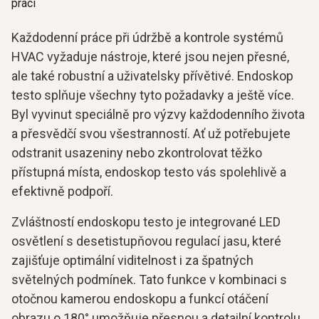
práci
Každodenní práce při údržbě a kontrole systémů
HVAC vyžaduje nástroje, které jsou nejen přesné,
ale také robustní a uživatelsky přívětivé. Endoskop
testo splňuje všechny tyto požadavky a ještě více.
Byl vyvinut speciálně pro výzvy každodenního života
a přesvědčí svou všestranností. Ať už potřebujete
odstranit usazeniny nebo zkontrolovat těžko
přístupná místa, endoskop testo vás spolehlivě a
efektivně podpoří.
Zvláštností endoskopu testo je integrované LED
osvětlení s desetistupňovou regulací jasu, které
zajišťuje optimální viditelnost i za špatných
světelných podmínek. Tato funkce v kombinaci s
otočnou kamerou endoskopu a funkcí otáčení
obrazu o 180° umožňuje přesnou a detailní kontrolu