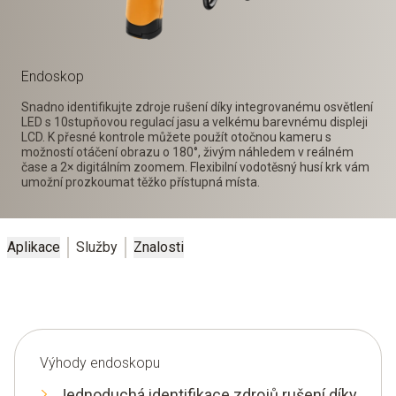
Endoskop
Snadno identifikujte zdroje rušení díky integrovanému osvětlení
LED s 10stupňovou regulací jasu a velkému barevnému displeji
LCD. K přesné kontrole můžete použít otočnou kameru s
možností otáčení obrazu o 180°, živým náhledem v reálném
čase a 2× digitálním zoomem. Flexibilní vodotěsný husí krk vám
umožní prozkoumat těžko přístupná místa.
Aplikace
Služby
Znalosti
Výhody endoskopu
Jednoduchá identifikace zdrojů rušení díky