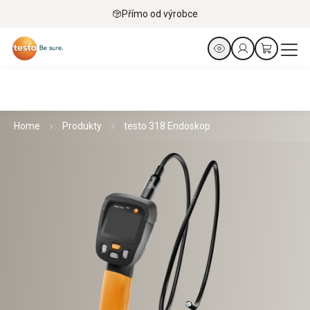
Přímo od výrobce
Home
Produkty
testo 318 Endoskop