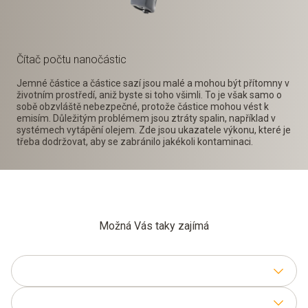
Čítač počtu nanočástic
Jemné částice a částice sazí jsou malé a mohou být přítomny v
životním prostředí, aniž byste si toho všimli. To je však samo o
sobě obzvláště nebezpečné, protože částice mohou vést k
emisím. Důležitým problémem jsou ztráty spalin, například v
systémech vytápění olejem. Zde jsou ukazatele výkonu, které je
třeba dodržovat, aby se zabránilo jakékoli kontaminaci.
Možná Vás taky zajímá