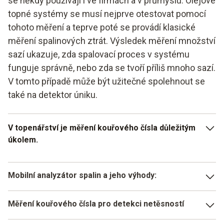
se někdy používají i ve firmách a v průmyslu. Olejové
topné systémy se musí nejprve otestovat pomocí
tohoto měření a teprve poté se provádí klasické
měření spalinových ztrát. Výsledek měření množství
sazí ukazuje, zda spalovací proces v systému
funguje správně, nebo zda se tvoří příliš mnoho sazí.
V tomto případě může být užitečné spolehnout se
také na detektor úniku.
V topenářství je měření kouřového čísla důležitým
úkolem.
V topenářské technice je měření kouřového čísla důležitým
Mobilní analyzátor spalin a jeho výhody:
úkolem a je užitečné, pokud máte po ruce praktickou
zkoušečku kouřivosti. Počet sazí můžete měřit pomocí
analýza výsledků měření na místě
manuálních nebo poloautomatických systémů. To však
Měření kouřového čísla pro detekci netěsností
představuje velký problém a ukázalo se, že výsledky
možnosti mobilního použití, například v průmyslovém