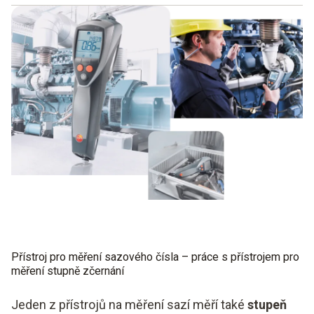
měření je automatické
přístroje jsou podrobeny zkoušce TÜV
přesné stanovení koncentrace sazí
navigace v menu je uživatelsky velmi přívětivá
je zachována přehlednost displeje
výsledky měření lze zobrazit přímo
Přístroj pro měření sazového čísla – práce s přístrojem pro
měření stupně zčernání
Jeden z přístrojů na měření sazí měří také
stupeň