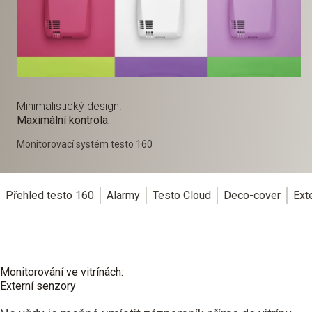
Minimalistický design.
Maximální kontrola.
Monitorovací systém testo 160
Přehled testo 160
Alarmy
Testo Cloud
Deco-cover
Ext
Monitorování ve vitrínách:
Externí senzory