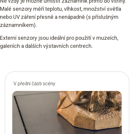
Ne vždy je možné umístit záznamník přímo do vitríny.
Malé senzory měří teplotu, vlhkost, množství světla
nebo UV záření přesně a nenápadně (s příslušným
záznamníkem).
Externí senzory jsou ideální pro použití v muzeích,
galeriích a dalších výstavních centrech.
V přední části scény