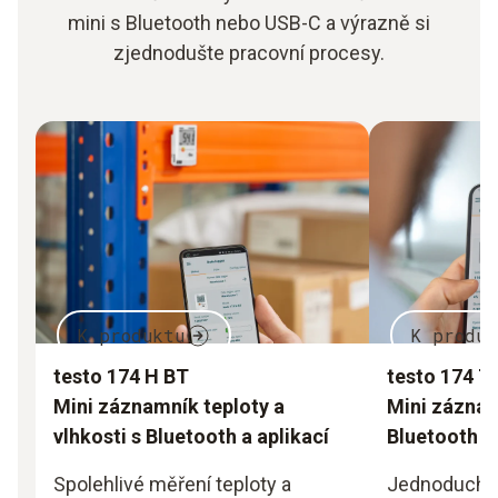
mini s Bluetooth nebo USB-C a výrazně si
zjednodušte pracovní procesy.
K produktu
K produk
testo 174 H BT
testo 174 T
Mini záznamník teploty a
Mini záznam
vlhkosti s Bluetooth a aplikací
Bluetooth a 
Spolehlivé měření teploty a
Jednoduché 