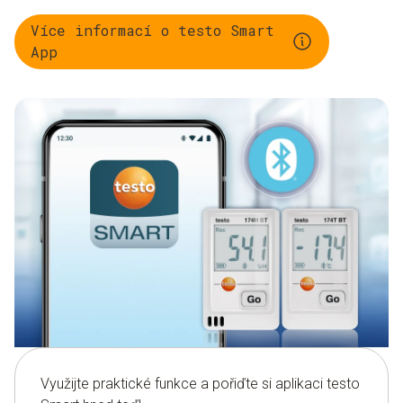
často se měnící pracovníky.
Více informací o testo Smart
App
Využijte praktické funkce a pořiďte si aplikaci testo