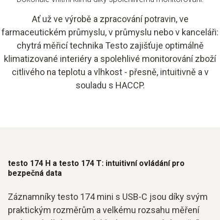
Ať už ve výrobě a zpracování potravin, ve
farmaceutickém průmyslu, v průmyslu nebo v kanceláři:
chytrá měřicí technika Testo zajišťuje optimálně
klimatizované interiéry a spolehlivé monitorování zboží
citlivého na teplotu a vlhkost - přesně, intuitivně a v
souladu s HACCP.
testo 174 H a testo 174 T: intuitivní ovládání pro
bezpečná data
Záznamníky testo 174 mini s USB-C jsou díky svým
praktickým rozměrům a velkému rozsahu měření