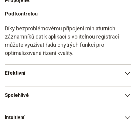
Propojené.
Pod kontrolou
Díky bezproblémovému připojení miniaturních
záznamníků dat k aplikaci s volitelnou registrací
můžete využívat řadu chytrých funkcí pro
optimalizované řízení kvality.
Efektivní
Rychlý záznam a bezchybná a úplná digitální dokumentace
Spolehlivé
všech výsledků měření
Ukládání naměřených hodnot a podávání zpráv s přesnou
Intuitivní
sledovatelností za definované časové období.
Intuitivní a jednoduché ovládání i pro méně zkušené nebo