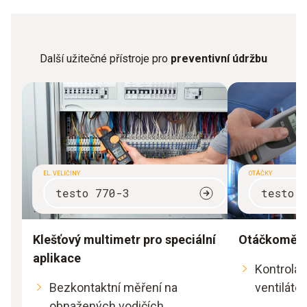
Další užitečné přístroje pro
preventivní údržbu
EL. VELIČINY
OTÁČKY
testo 770-3
testo 
Klešťový multimetr pro speciální
Otáčkoměr p
aplikace
Kontrola m
Bezkontaktní měření na
ventiláto
obnažených vodičích