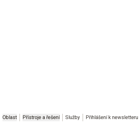
Efficiency@optimum
Minimalizujte rizika selhání, optimalizujte výkon systému,
zjednodušte procesy a pracovní postupy. Optimalizujte svou
efektivitu pomocí měřicích přístrojů a řešení od společnosti
Testo.
Oblast
Přístroje a řešení
Služby
Přihlášení k newsletteru