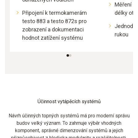
Měření ot
Připojení k termokamerám
délky otá
testo 883 a testo 872s pro
Jednoduc
zobrazení a dokumentaci
rukou
hodnot zatížení systému
Účinnost vytápěcích systémů
Návrh účinných topných systémů má pro moderní správu
budov velký význam. To zahrnuje výběr vhodných
komponent, správné dimenzování systémů a jejich
přizpůsobivost z hlediska modularity a rozšiřitelnosti.