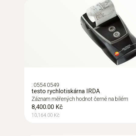
:
0613 1212
teploměr potřebuje pro uvedení do provozu 
Vodotěsná ponorná/vpichovací sonda 
Přesnost měření se skládá z přesnosti sondy 
Teplotní senzor NTC
2,370.00 Kč
2,867.70 Kč
Hlavní technická data
:
0554 0549
testo rychlotiskárna IRDA
Záznam měřených hodnot černé na bílém
8,400.00 Kč
10,164.00 Kč