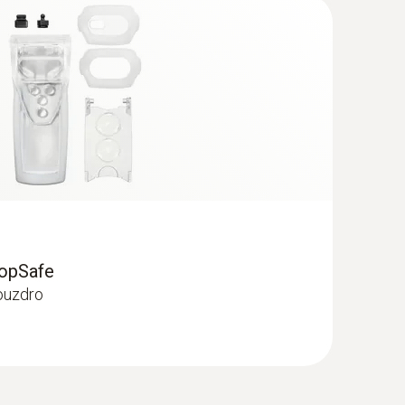
(
38.69 KB
)
vpichovací sonda (Pt100) - s
(
420.6 KB
)
 v potravinách
opSafe
ouzdro