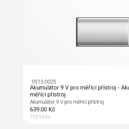
:
0614 2272
Potravinářská sonda z ušlechtilé oceli (
certifikátem PTB
Robustní sonda u ušlechtilé oceli pro aplikace
kontrole
3,170.00 Kč
3,835.70 Kč
:
0515 0025
Akumulátor 9 V pro měřící přístroj - A
měřící přístroj
Akumulátor 9 V pro měřící přístroj
639.00 Kč
773.19 Kč