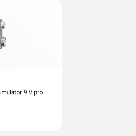
-20 do +50 °C
:
0613 2211
Pt100) - s
Potravinářská sonda
Pouzdro
Precizní teplotní sen
plast (ABS)
 při potravinářské
Třída ochrany
3,480.00 Kč
4,210.80 Kč
TopSafe; IP65
Barva produktu
kumulátor 9 V pro
bílá; stříbrná
Rychlost měření
0.5 s