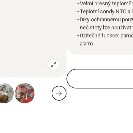
Velmi přesný teploměr
Teplotní sondy NTC a P
Díky ochrannému pouzd
nečistoty lze používat 
Užitečné funkce: pamě
alarm