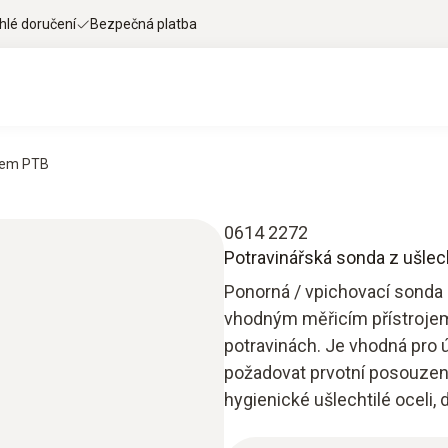
hlé doručení
Bezpečná platba
átem PTB
0614 2272
Potravinářská sonda z ušlech
Ponorná / vpichovací sonda 
vhodným měřicím přístrojem,
potravinách. Je vhodná pro 
požadovat prvotní posouzení 
hygienické ušlechtilé oceli,