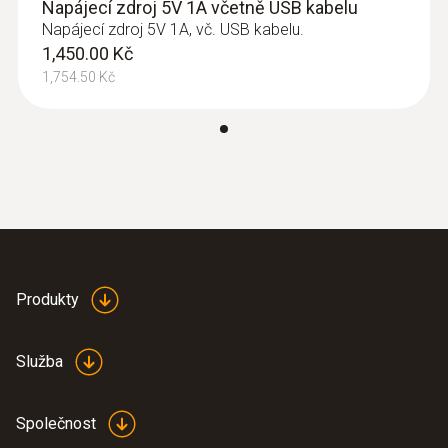
Napájecí zdroj 5V 1A včetně USB kabelu
Napájecí zdroj 5V 1A, vč. USB kabelu.
1,450.00 Kč
:
0635 9571
1,754.50 Kč
Vrtulková sonda (Ø 16 mm) s
Bluetooth® - vč. teplotního senzoru
Intuitivní: jasně strukturované menu měření
pro objemový průtok, a také paralelní měření
rychlosti proudění, objemového průtoku a
teploty vzduchu
27,800.00 Kč
33,638.00 Kč
Produkty
Služba
Společnost