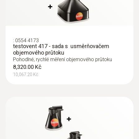
:
0554 4173
testovent 417 - sada s usměrňovačem
objemového průtoku
Pohodlné, rychlé měření objemového průtoku
8,320.00 Kč
10,067.20 Kč
:
0635 1571
Sonda se žhaveným drátkem s
Bluetooth® - vč. teplotního a
vlhkostního senzoru
Intuitivní: jasně strukturované menu měření
pro objemový průtok a paralelní měření
rychlosti proudění, objemového průtoku,
teploty a vlhkosti vzduchu
26,540.00 Kč