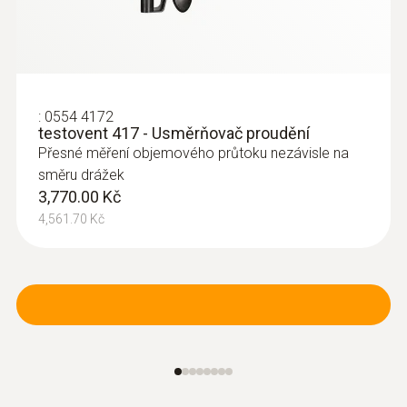
pro objemový průtok a paralelní měření
rychlosti proudění, objemového průtoku,
teploty a vlhkosti vzduchu
25,790.00 Kč
31,205.90 Kč
:
0554 4172
testovent 417 - Usměrňovač proudění
Přesné měření objemového průtoku nezávisle na
směru drážek
3,770.00 Kč
4,561.70 Kč