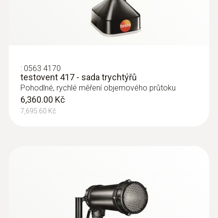
32,113.40 Kč
:
0563 4170
testovent 417 - sada trychtýřů
Pohodlné, rychlé měření objemového průtoku
6,360.00 Kč
7,695.60 Kč
:
0635 1572
Sonda se žhaveným drátkem, vč.
teplotního a vlhkostního senzoru -
s připojovacím kabelem
Intuitivní: jasně strukturované menu měření