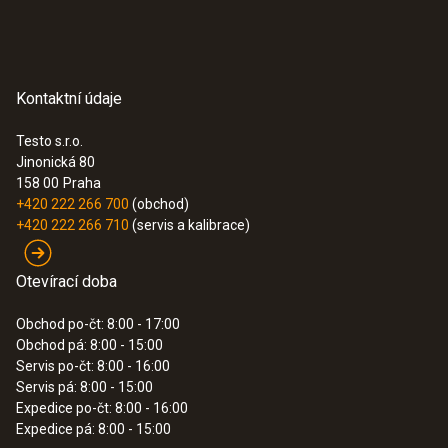
Kontaktní údaje
Testo s.r.o.
:
0635 9572
Jinonická 80
Vrtulková sonda (Ø 16 mm) - vč.
158 00
Praha
teplotního senzoru, s připojovacím
+420 222 266 700
(obchod)
kabelem
+420 222 266 710
(servis a kalibrace)
Intuitivní: jasně strukturované menu měření
pro objemový průtok, a také paralelní měření
rychlosti proudění, objemového průtoku a
Otevírací doba
teploty vzduchu
Obchod po-čt: 8:00 - 17:00
27,050.00 Kč
Obchod pá: 8:00 - 15:00
32,730.50 Kč
Servis po-čt: 8:00 - 16:00
Servis pá: 8:00 - 15:00
Expedice po-čt: 8:00 - 16:00
Expedice pá: 8:00 - 15:00