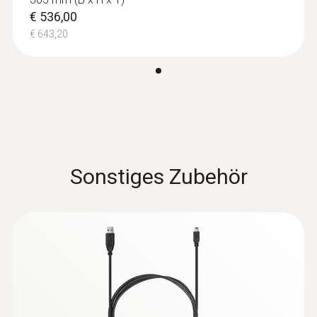
so ist ihre Ausrüstung immer griffbereit
€ 536,00
€ 643,20
Sonstiges Zubehör