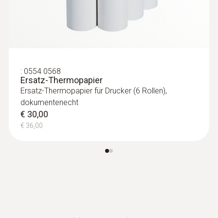
Leckmengenmessgerät automatisch
durchgeführt.
Für einfachste Bedienung sorgt der
Einschlauchanschluss, ein komfortables
Arbeiten gewährleistet das
hochauflösende Grafik-Farbdisplay
:
0554 0568
Ersatz-Thermopapier
Messort- und Kundenverwaltung: Die
Ersatz-Thermopapier für Drucker (6 Rollen),
Messdaten lassen sich schnell und
dokumentenecht
einfach in vorher angelegten
€ 30,00
Kundenordnern mit Zuordnung zum
€ 36,00
Messort ablegen und dokumentieren
Höchste Präzision bieten die eingebauten
Sensoren – ein Durchflusssensor, ein
Absolutdrucksensor und zwei
Differenzdrucksensoren sind im testo
324 eingebaut. Optional können bis zu
zwei Temperaturfühler oder