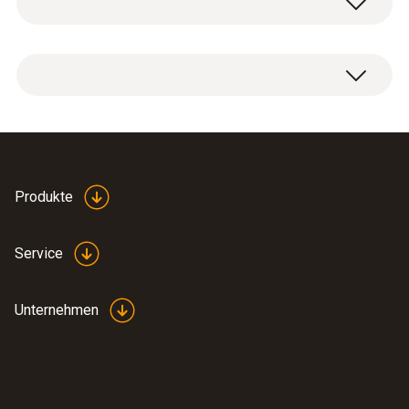
Messbereich
1 x CxHy Nachrüstsensor.
100 bis 40000 ppm
Bitte beachten Sie:
Auflösung
Für die Messung mit dem Sensor ist ein O
-
2
10 ppm
Gehalt von mindestens 2% im Abgas
Produkte
notwendig.
Service
Propan (C₃H₈)
Unternehmen
Messbereich
100 bis 21000 ppm