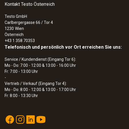
Auflösung
Kontakt Testo Österreich
10 ppm
Testo GmbH
Carlbergergasse 66 / Tor 4
:
0632 3510
1230
Wien
testo 350 - Analysebox für
Österreich
Abgasanalyse-System
+43 1 358 70353
Butan (C₄H₁₀)
Telefonisch und persönlich vor Ort erreichen Sie uns:
Service / Kundendienst (Eingang Tor 6):
Messbereich
Mo - Do: 7:00 - 12:00 & 13:00 - 16:00 Uhr
Fr: 7:00 - 13:00 Uhr
100 bis 18000 ppm
-
Vertrieb / Verkauf (Eingang Tor 4):
Mo - Do: 8:00 - 12:00 & 13:00 - 17:00 Uhr
Auflösung
Fr: 8:00 - 13:30 Uhr
10 ppm