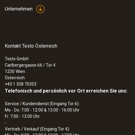
8 ... 14 μm
Akku-/Batteriestandzeit
Unternehmen
Bluetooth deaktiviert: ca. 25 h im
Laser (Laserklassifikation 635 nm,
Dauerbetrieb (entspricht ca. 500
Klasse 2)
Messungen); Bluetooth aktiviert: ca. 20 h im
Dauerbetrieb (entspricht ca. 400 Messungen)
Kontakt Testo Österreich
2-Punkt Laser
Testo GmbH
Batterietyp
Optik
Carlbergergasse 66 / Tor 4
1230
Wien
2 Microzellen AAA
10:1 + Öffnungsdurchmesser des Sensors
Österreich
+43 1 358 70353
(12 mm)
Telefonisch und persönlich vor Ort erreichen Sie uns:
Displaybeleuchtung
Wellenlänge
Service / Kundendienst (Eingang Tor 6):
grün/orange/rot*
Mo - Do: 7:00 - 12:00 & 13:00 - 16:00 Uhr
650nm
Fr: 7:00 - 13:00 Uhr
Displaygröße
-
Vertrieb / Verkauf (Eingang Tor 4):
Power