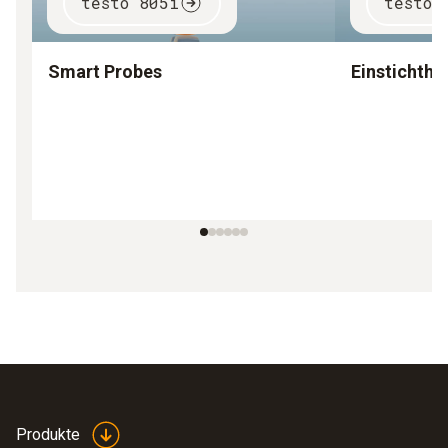
testo 805i
testo 
Smart Probes
Einstichth
Produkte