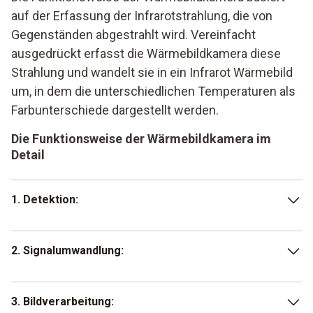
auf der Erfassung der Infrarotstrahlung, die von
Gegenständen abgestrahlt wird. Vereinfacht
ausgedrückt erfasst die Wärmebildkamera diese
Strahlung und wandelt sie in ein Infrarot Wärmebild
um, in dem die unterschiedlichen Temperaturen als
Farbunterschiede dargestellt werden.
Die Funktionsweise der Wärmebildkamera im
Detail
1. Detektion:
Die Kamera besitzt einen Detektor (meist ein
2. Signalumwandlung:
Mikrobolometer), der auf die Infrarotstrahlung reagiert.
Jedes Objekt mit einer Temperatur über dem absoluten
Nullpunkt (-273,15 °C) sendet IR-Strahlung aus. Sobald
Die Veränderung des Widerstands wird in ein elektrisches
3. Bildverarbeitung:
diese auf den Detektor treffen, werden sie absorbiert und
Signal umgewandelt, welches dann von der Elektronik der