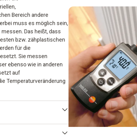
iellen,
chen Bereich andere
rbei muss es möglich sein,
 messen. Das heißt, dass
festen bzw. zähplastischen
rden für die
gesetzt. Sie messen
er ebenso wie in anderen
etzt auf
 die Temperaturveränderung
er bei der Wartung und
 die Infrarotkamera für die