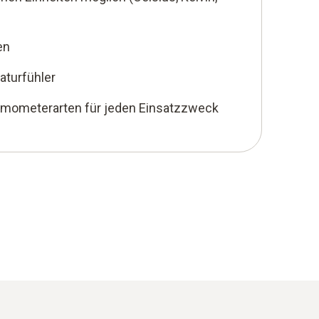
en
turfühler
rmometerarten für jeden Einsatzzweck