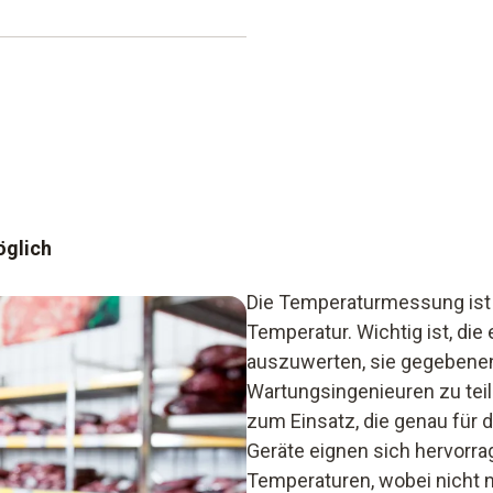
liche Wärmebereiche an und
ffiziente
e macht sich mit ihren
 angezeigt und dank Smart
zunutze und zeigt auch
haltung der Kühlkette
glich
 und Kaminen
Die Temperaturmessung ist n
Temperatur. Wichtig ist, di
zungsfunktion
auszuwerten, sie gegebenen
Wartungsingenieuren zu tei
zum Einsatz, die genau für 
Geräte eignen sich hervorr
Temperaturen, wobei nicht 