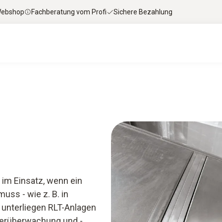
 Webshop
Fachberatung vom Profi
Sichere Bezahlung
en & Downloads
Services
Smart App
HV
im Einsatz, wenn ein
ss - wie z. B. in
unterliegen RLT-Anlagen
lterüberwachung und -