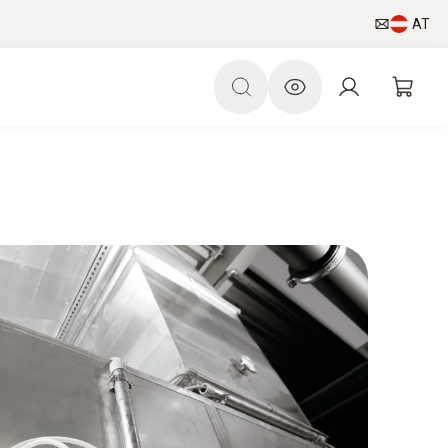
AT
AC/R World
HVAC/R Newsletter