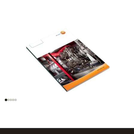
Analyse der
Wirkungsgradsteigerung
Abgasemissionen
von
Gasturbinenanlagen