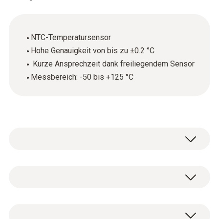
NTC-Temperatursensor
Hohe Genauigkeit von bis zu ±0.2 °C
Kurze Ansprechzeit dank freiliegendem Sensor
Messbereich: -50 bis +125 °C
Schnell, robust und einfach in der
Anwendung: Halten Sie den
Lufttemperaturfühler in die zu messende
Temperatur - NTC
Umgebung – und erhalten Sie dank