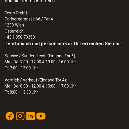
Kontakt Testo Österreich
Allgemeine technische Daten
Testo GmbH
Carlbergergasse 66 / Tor 4
Gewicht
:
0560 1108
1230
Wien
testo 110 - Temperaturmessgerät
Österreich
104 g
+43 1 358 70353
Telefonisch und persönlich vor Ort erreichen Sie uns:
Abmessungen
Service / Kundendienst (Eingang Tor 6):
Mo - Do: 7:00 - 12:00 & 13:00 - 16:00 Uhr
1250 mm
Fr: 7:00 - 13:00 Uhr
-
Länge Fühlerrohrspitze
Vertrieb / Verkauf (Eingang Tor 4):
Mo - Do: 8:00 - 12:00 & 13:00 - 17:00 Uhr
50 mm
Fr: 8:00 - 13:30 Uhr
Durchmesser Sonden-/ Fühlerrohr
5 mm