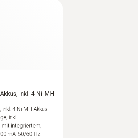
-20 bis +50 °C
:
0613 3311
ben
Wasserdichter Edel
Produkt-/Gehäusematerial
NTC-Temperatursens
€ 161,00
ABS
€ 193,20
Schutzklasse
Top Safe; IP65
Produktfarbe
Luftfühler
Akkus, inkl. 4 Ni-MH
Weiß; Silber
 inkl. 4 Ni-MH Akkus
Messtakt
e, inkl.
 mit integriertem,
0,5 s
300 mA, 50/60 Hz