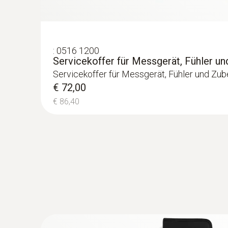
:
0516 1200
Servicekoffer für Messgerät, Fühler u
Servicekoffer für Messgerät, Fühler und Zub
€ 72,00
€ 86,40
:
0614 1212
Wasserdichter NTC Tauch-/Einstechfühler
PTB Zulassung
Wasserdichter NTC Tauch-/Einstechfühler, ei
€ 94,00