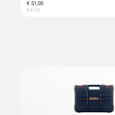
€ 51,00
€ 61,20
:
0613 1712
Robuster Lufttemperaturfühler (NTC)
NTC-Temperatursensor
€ 94,00
€ 112,80