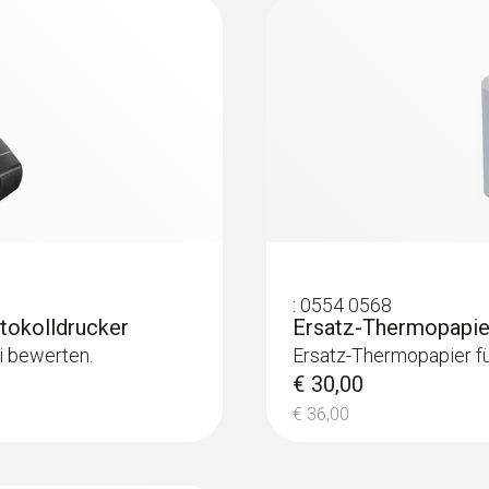
:
0613 2411
Robuster Lebensmit
Auflösung
NTC-Temperatursens
0,1 °C
€ 127,00
€ 152,40
Gewicht
186 g (inkl. Batterie)
:
0554 0568
tokolldrucker
Ersatz-Thermopapie
Abmessungen
i bewerten.
Ersatz-Thermopapier fü
182 x 64 x 40 mm ((LxBxH))
€ 30,00
€ 36,00
Betriebstemperatur