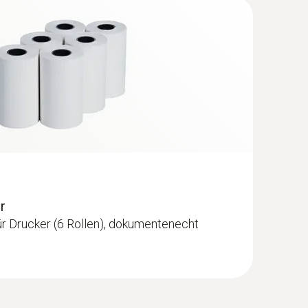
tel-Einstechfühler (NTC)
or
r
r Drucker (6 Rollen), dokumentenecht