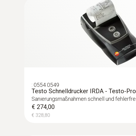
:
0613 2211
Edelstahl-Lebensmittelfühler (NTC)
Präziser NTC-Temperatursensor
€ 133,00
€ 159,60
Allgemeine technische Daten
:
0554 0549
Testo Schnelldrucker IRDA - Testo-Pro
Sanierungsmaßnahmen schnell und fehlerfre
€ 274,00
€ 328,80