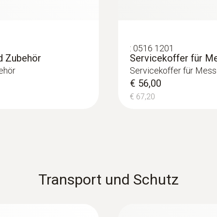
NTC-Temperaturfühler
-30 bis +70 °C
:
0516 1201
nd Zubehör
Servicekoffer für M
ehör
Servicekoffer für Mess
€ 56,00
€ 67,20
:
0614 1712
, eichfähig - mit
Präziser, robuster 
Transport und Schutz
Zulassung
chfähig
Präziser, robuster NTC
€ 97,00