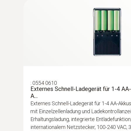
:
0613 3211
Gefriergutfühler (NTC) - zum Einschrau
NTC-Temperatursensor
€ 201,00
€ 241,20
:
0554 0610
Externes Schnell-Ladegerät für 1-4 AA-
A...
Externes Schnell-Ladegerät für 1-4 AA-Akkus,
mit Einzelzellenladung und Ladekontrollanzeig
Erhaltungsladung, integrierte Entladefunktion,
internationalem Netzstecker, 100-240 VAC, 