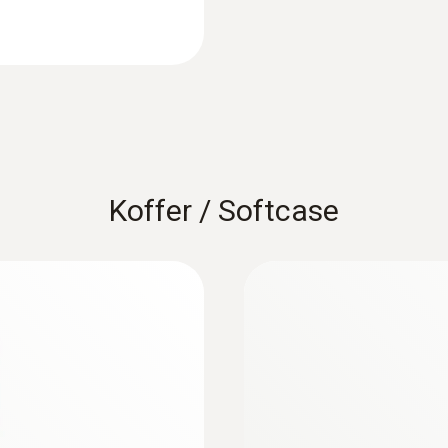
Anzahl Kanäle
1 Kanal
Normen
EU-Richtlinie 2014/30/EU
Koffer / Softcase
Batterietyp
9V-Block, 6F22
Akku-/Batteriestandzeit
100 h
Lagertemperatur