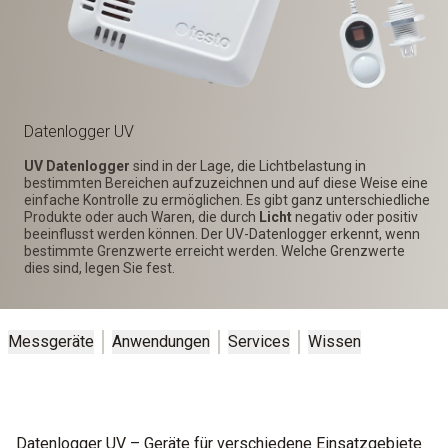
Datenlogger UV
UV Datenlogger
sind in der Lage, die Lichtbelastung in
bestimmten Bereichen aufzuzeichnen und auf diese Weise eine
einfache Kontrolle zu ermöglichen. Es gibt ganz unterschiedliche
Produkte oder auch Waren, die durch
Licht
negativ oder positiv
beeinflusst werden können. Der UV-Datenlogger erkennt, wenn
bestimmte Grenzwerte erreicht werden. Welche Grenzwerte
dies sind, legen Sie fest.
Messgeräte
Anwendungen
Services
Wissen
Datenlogger UV – Geräte für verschiedene Einsatzgebiete