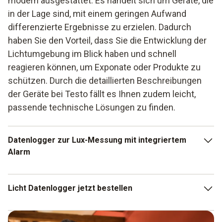
modern ausgestattet. Es handelt sich um Geräte, die
in der Lage sind, mit einem geringen Aufwand
differenzierte Ergebnisse zu erzielen. Dadurch
haben Sie den Vorteil, dass Sie die Entwicklung der
Lichtumgebung im Blick haben und schnell
reagieren können, um Exponate oder Produkte zu
schützen. Durch die detaillierten Beschreibungen
der Geräte bei Testo fällt es Ihnen zudem leicht,
passende technische Lösungen zu finden.
Datenlogger zur Lux-Messung mit integriertem
Alarm
Viele Datenlogger sind heute so konzipiert, dass eine
Licht Datenlogger jetzt bestellen
Alarmeinstellung möglich ist. Dies eröffnet Ihnen die
Möglichkeit, keine regelmäßige Kontrolle der Ergebnisse
durchführen zu müssen. Stellen Sie sich vor, Sie
Die UV Aufzeichnung ist für Bereiche in Ihrem Unternehmen