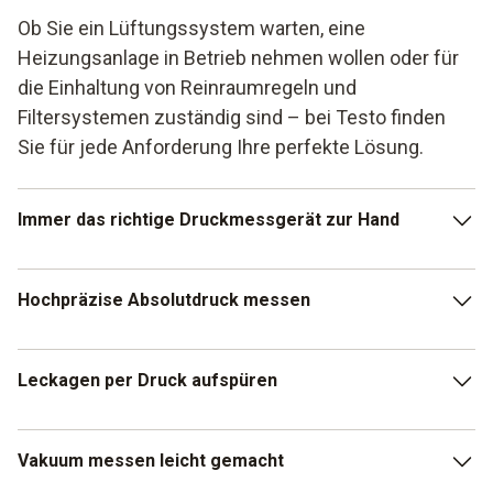
Ob Sie ein Lüftungssystem warten, eine
Heizungsanlage in Betrieb nehmen wollen oder für
die Einhaltung von Reinraumregeln und
Filtersystemen zuständig sind – bei Testo finden
Sie für jede Anforderung Ihre perfekte Lösung.
Immer das richtige Druckmessgerät zur Hand
Druckparameter spielen bei zahlreichen Anwendungen in
Hochpräzise Absolutdruck messen
Gebäudetechnik, Industrie und Forschung eine wichtige
Rolle. Damit Sie für jede Anforderung das richtige
Druckmessgerät zur Hand haben, bietet Ihnen Testo für
Neben Differenzdruck ist Absolutdruck einer der häufig
Leckagen per Druck aufspüren
jeden Druck das passende Gerät.
gemessenen Druckparameter. Sichern Sie die Qualität Ihrer
Wartungs- oder Serviceaufgaben mit einem
Absolutdruckmessgerät vom Marktführer. So können Sie
Suchen Sie ein Lecksuchgerät für die schnelle und
Vakuum messen leicht gemacht
sicher sein, dass Ihre Werte auch stimmen. Und profitieren
gründliche Leckageortung? Lecksuchgeräte von Testo sind