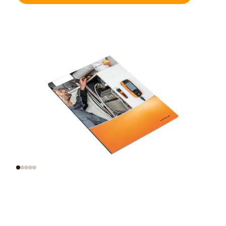
Funktionsprüfung
Zusätzliche
und Einstellungen
Überprüfungen an
an
Feuerungsanlagen
Gasfeuerungsanlagen