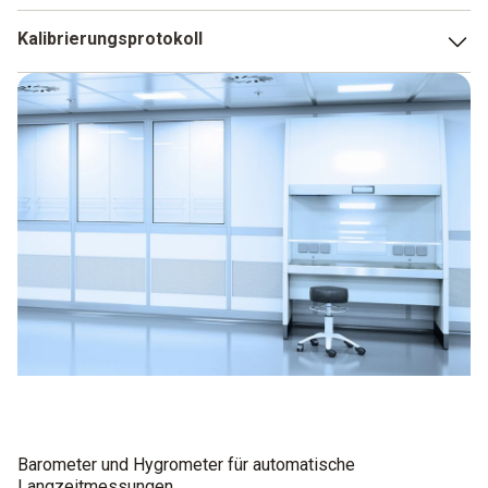
Präzise Messdaten
Kalibrierungsprotokoll
Automatische Datenerfassung
Um im industriellen Umfeld zum Einsatz zu kommen, ist
Gut lesbares Display
auch ein Kalibrierungsprotokoll relevant. Die Testo Digital
Barometer sind selbstverständlich mit den passenden
Einfache Handhabung
Protokollen ausgestattet.
Kombiniert mit Feuchtemessgerät
Barometer und Hygrometer für automatische
Langzeitmessungen