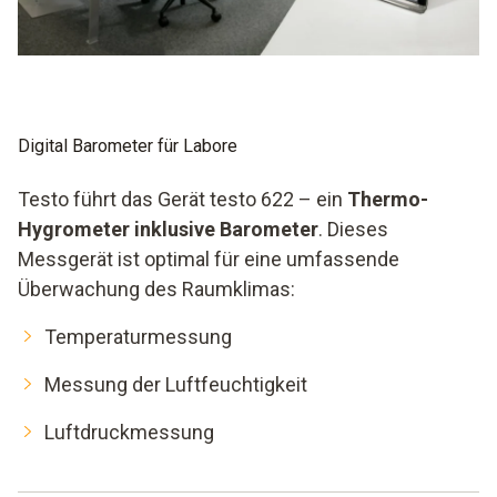
Messort befestigt. Es ist ratsam, das Messgerät in einem
gut sichtbaren Raumbereich anzubringen. Änderungen der
relevanten Parameter sind so umgehend sichtbar.
Dank der Signaloptionen bei einer Grenzwertüberschreitung
bleibt eine akute Raumklimaänderung nicht unentdeckt. Es
Digital Barometer für Labore
ist möglich, sofort die notwendigen Schritte einzuleiten, um
das Problem schnellstmöglich zu beheben.
Testo führt das Gerät testo 622 – ein
Thermo-
Hygrometer inklusive Barometer
. Dieses
Messgerät ist optimal für eine umfassende
Überwachung des Raumklimas:
Temperaturmessung
Messung der Luftfeuchtigkeit
Luftdruckmessung