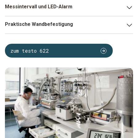
Messintervall und LED-Alarm
Die Messungen werden alle zehn Sekunden durchgeführt
Praktische Wandbefestigung
und gut lesbar auf dem Display angezeigt. Zusätzlich sind
hier auch die aktuelle Uhrzeit und das Datum zu sehen.
Daher ist es mit dem testo 622 möglich, die
Individuelle Grenzwerte lassen sich nach Belieben
Umgebungsbedingungen für Labore und Reinräume zu
einstellen. Kommt es zu einer Grenzwertüberschreitung,
zum testo 622
jeder Zeit zu überwachen. Geräte, wie unser Hydrometer
wird ein optischer LED-Alarm ausgelöst. Daher ist es mit
mit Barometer, eignen sich sowohl für den statischen als
dem testo 622 möglich, die Umgebungsbedingungen für
auch mobilen Einsatz. Dank einer praktischen
Labore und Reinräume zu jeder Zeit zu überwachen.
Wandbefestigung dient das Gerät als
Überwachungsmonitor im Raum. Mit dem integrierten
Tischaufsteller ist es aber auch innerhalb des Raumes oder
in mehreren Laboren anwendbar.