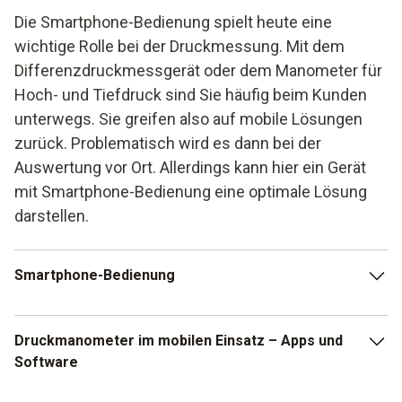
Die Smartphone-Bedienung spielt heute eine
wichtige Rolle bei der Druckmessung. Mit dem
Differenzdruckmessgerät oder dem Manometer für
Hoch- und Tiefdruck sind Sie häufig beim Kunden
unterwegs. Sie greifen also auf mobile Lösungen
zurück. Problematisch wird es dann bei der
Auswertung vor Ort. Allerdings kann hier ein Gerät
mit Smartphone-Bedienung eine optimale Lösung
darstellen.
Smartphone-Bedienung
Die Druckmessung wird durch das Gerät vorgenommen.
Druckmanometer im mobilen Einsatz – Apps und
Durch die Verbindung zum Smartphone oder auch dem
Software
Tablet haben Sie die Möglichkeit, die Werte schnell zu
übertragen und direkt eine Auswertung durchführen zu