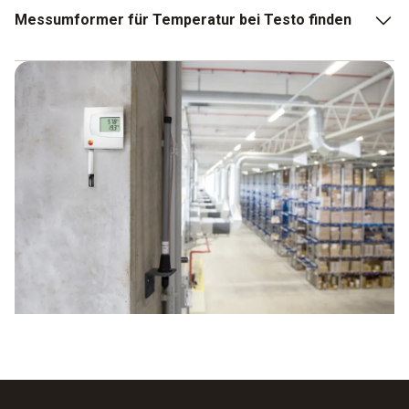
Messumformer für Temperatur bei Testo finden
Sie sind auf der Suche nach einem hochwertigen
Messumformer für Temperatur und möchten bei dem Gerät
keine Kompromisse eingehen. Für diesen Fall haben wir
eine Auswahl an verschiedenen Modellen
zusammengestellt, auf die Sie zurückgreifen können. So
gibt es bei Testo ganz klassische Temperaturumformer, die
zur Übertragung von Temperaturdaten dienen. Gleichzeitig
haben Sie die Möglichkeit, sich für einen Temperatur- und
Feuchte-Messumformer zu entscheiden. Die Kombination
dieser Messgeräte erspart Ihnen einen teilweise hohen
Aufwand und bringt eine einfache Bedienung mit. In der
Produktions- und Verfahrenstechnik können Sie den
Temperatur- und Feuchte-Messumformer für kritische
Anwendungen einsetzen.