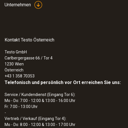
Unternehmen
Messwerte in Microsoft EXCEL®
Benutzerdefinierbare Brennstoffe
Darstellung der Messwerte als Tabelle
oder Grafik
Einfache Erstellung kundenspezifischer
Kontakt Testo Österreich
:
0632 3510
testo 350 - Analysebox für
Messprotokolle
Abgasanalyse-System
Testo GmbH
Carlbergergasse 66 / Tor 4
1230
Wien
Österreich
+43 1 358 70353
Telefonisch und persönlich vor Ort erreichen Sie uns:
Service / Kundendienst (Eingang Tor 6):
Mo - Do: 7:00 - 12:00 & 13:00 - 16:00 Uhr
Fr: 7:00 - 13:00 Uhr
-
Vertrieb / Verkauf (Eingang Tor 4):
Mo - Do: 8:00 - 12:00 & 13:00 - 17:00 Uhr