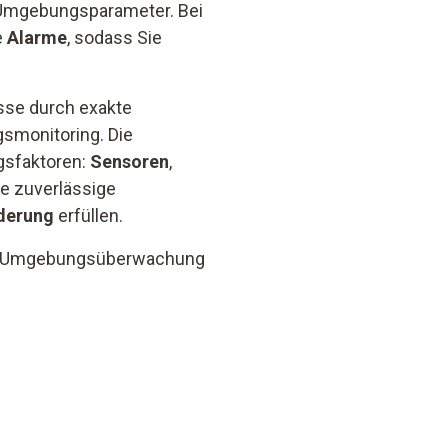
r Umgebungsparameter. Bei
e
Alarme
, sodass Sie
sse durch exakte
monitoring. Die
lgsfaktoren:
Sensoren
,
ne zuverlässige
derung
erfüllen.
Ihre Umgebungsüberwachung