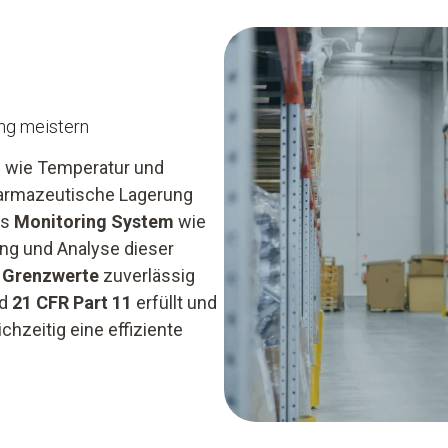
g meistern
 wie Temperatur und
pharmazeutische Lagerung
es
Monitoring System
wie
ung und Analyse dieser
n
Grenzwerte
zuverlässig
d
21 CFR Part 11
erfüllt und
chzeitig eine effiziente