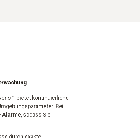
berwachung
ris 1 bietet kontinuierliche
r Umgebungsparameter. Bei
e
Alarme
, sodass Sie
sse durch exakte