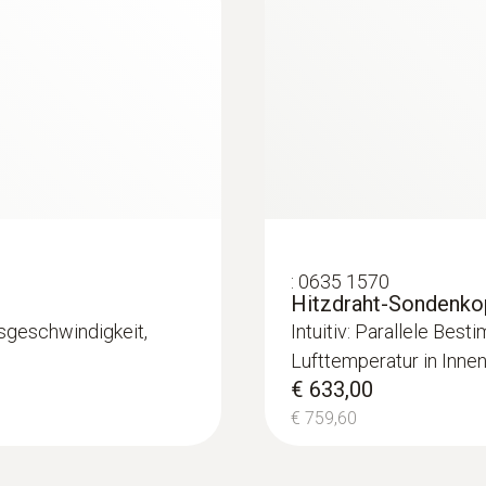
Drucksonden
:
0635 1570
Hitzdraht-Sondenkop
sgeschwindigkeit,
Intuitiv: Parallele Bes
Lufttemperatur in Inne
€ 633,00
€ 759,60