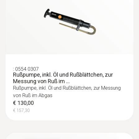
:
0554 0307
Rußpumpe, inkl. Öl und Rußblättchen, zur
Messung von Ruß im ...
:
0615 5505
Rußpumpe, inkl. Öl und Rußblättchen, zur Messung
Zangenfühler mit NTC-
Temperatursensor - für Messungen an
von Ruß im Abgas
Rohren (Ø 6-35 mm)
€ 130,00
Messbereich von -40 bis +125 °C
€ 157,30
€ 57,00
€ 68,97