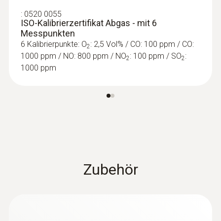
:
0632 1272
:
0520 0055
CO-Sonde (digital) - kabelgebunden
ISO-Kalibrierzertifikat Abgas - mit 6
Messpunkten
Intuitiv: Klar strukturiertes Messmenü für
6 Kalibrierpunkte: O
: 2,5 Vol% / CO: 100 ppm / CO:
Langzeitmessung sowie Bestimmung von
2
1000 ppm / NO: 800 ppm / NO
: 100 ppm / SO
:
CO-Konzentration in Innenräumen, z.B. in
2
2
1000 ppm
Heizungsräumen
€ 388,00
€ 469,48
Zubehör
Temperaturfühler