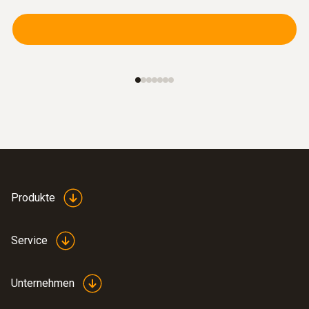
:
0600 9765
Set Festbrennstoff inkl. Sondenrohr,
Adapter
Ideal für präzise Festbrennstoffmessungen
€ 449,00
€ 543,29
Produkte
Service
Unternehmen