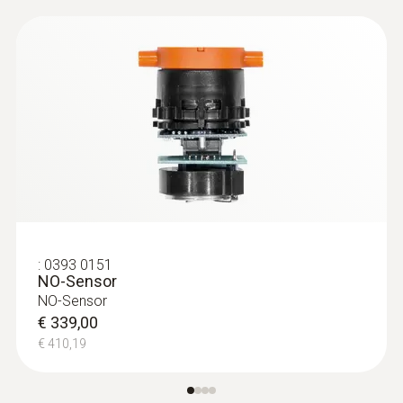
:
0600 9770
Flexible Abgassonde
Für Abgasmessungen am Brenner von
Heizungsanlagen
€ 351,00
€ 424,71
:
0554 3004
®
testo Bluetooth
Connector
:
0393 0151
NO-Sensor
Bluetooth-Verbindung vom
NO-Sensor
Abgasanalysegerät testo 300 zu testo Smart
€ 339,00
Probes
€ 410,19