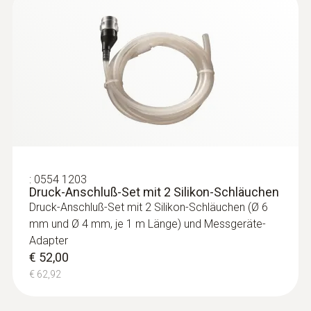
€ 100,43
:
0554 1203
Druck-Anschluß-Set mit 2 Silikon-Schläuchen
Druck-Anschluß-Set mit 2 Silikon-Schläuchen (Ø 6
mm und Ø 4 mm, je 1 m Länge) und Messgeräte-
Adapter
:
0600 9799
€ 52,00
Verbrennungsluft-Temperaturfühler
€ 62,92
(190 mm Eintauchtiefe)
Flexibel in der Positionierung (Eintauchtiefe
190 mm, Kabellänge 2,2 m)