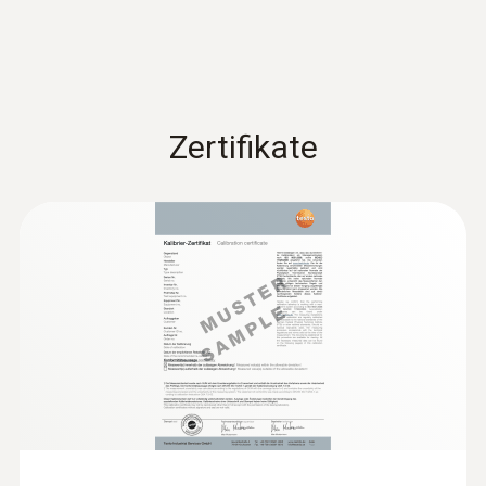
Zertifikate
:
0600 9740
Basis-Rauchgassonde kompakt, 180
mm, Ø 6 mm, Tmax 500 °C
Abgasweg und Temperaturkanal mit einem
Bajonett-Verschluss ans Gerät anschließbar
€ 174,00
€ 210,54