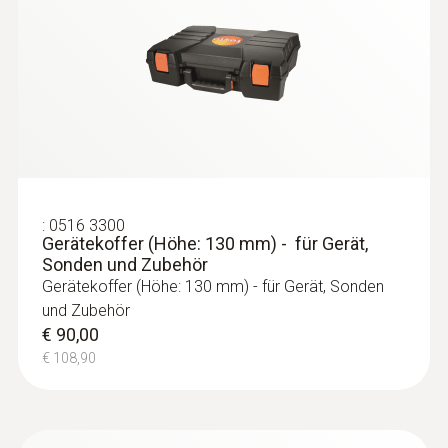
:
0516 3300
Gerätekoffer (Höhe: 130 mm) - für Gerät,
Sonden und Zubehör
Gerätekoffer (Höhe: 130 mm) - für Gerät, Sonden
und Zubehör
:
0615 1212
€ 90,00
Wasserdichter Tauch-/Einstechfühler -
€ 108,90
mit NTC-Temperatursensor
Messbereich von -50 bis +150 °C;
Genauigkeit von bis zu ±0,2 °C
€ 83,00