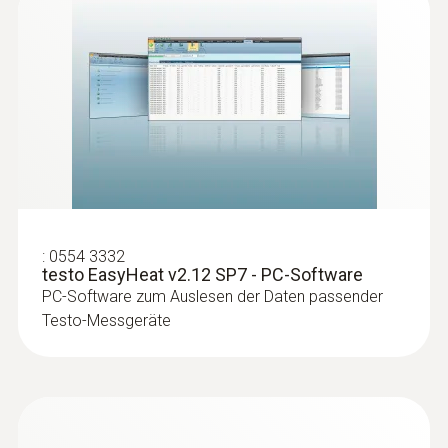
:
0554 3332
testo EasyHeat v2.12 SP7 - PC-Software
PC-Software zum Auslesen der Daten passender
:
0615 5605
Rohranlegefühler mit NTC-
Testo-Messgeräte
Temperatursensor - für Messungen an
Rohren (Ø 5-65 mm)
Messbereich von -50 bis +120 °C
€ 206,00
€ 249,26