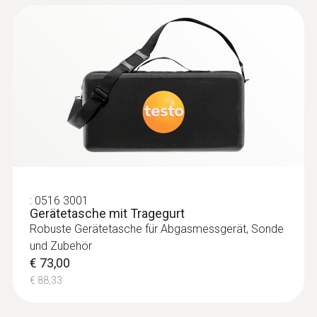
:
0632 1260
Ringspaltsonde zur O2-Zuluftmessung
Detektion von Lecks und Verstopfungen im
Ringspalt
€ 157,00
€ 189,97
:
0516 3001
Gerätetasche mit Tragegurt
Robuste Gerätetasche für Abgasmessgerät, Sonde
und Zubehör
€ 73,00
€ 88,33