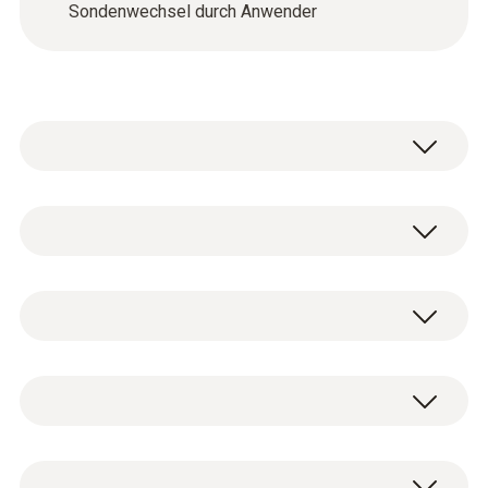
Sondenwechsel durch Anwender
Rauchgassonde modular, 180 mm, Ø
8mm, Tmax 500 °C, TÜV-geprüft
testo 300 Longlife Abgasmessgerät mit
0600 9760
O
- und CO-Sensor bis 15.000 ppm (0633
2
Allgemeine technische Daten
3004 80)
Ersatz-Schmutzfilter für
USB-Netzteil, inkl. Kabel (0554 1106)