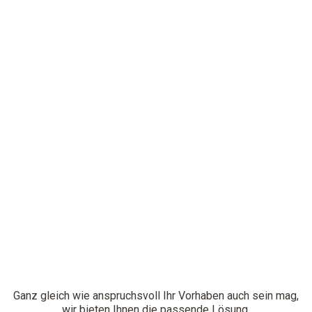
Aktion: nur im Testo Online-Shop
Jetzt Versandkosten und Geld sparen!
(bei Bestellungen ab CHF 250.00)
Zum Shop
Ganz gleich wie anspruchsvoll Ihr Vorhaben auch sein mag,
wir bieten Ihnen die passende Lösung.