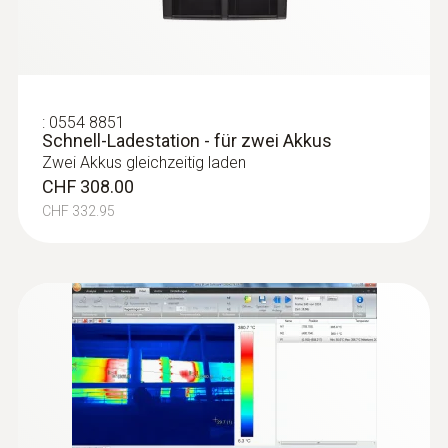
Gebäudehülle zu einem Gesamtbild
zusammen
:
0554 8851
Schnell-Ladestation - für zwei Akkus
Schimmelbildung vorbeugen
Zwei Akkus gleichzeitig laden
CHF 308.00
Schimmelgefährdete Stellen schnell und
CHF 332.95
einfach lokalisieren: Auf dem
Kameradisplay werden diese Stellen rot
dargestellt, wenn sich die
Wärmebildkamera im Feuchtemodus
befindet
Heizungen und Installationen