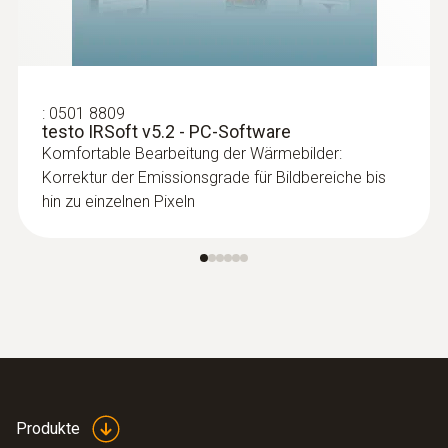
Flachdächern auftreten) zeigen
Wärmebildkameras Bereiche auf dem
Dach mit eingeschlossener Feuchtigkeit
oder beschädigter Isolation
:
0501 8809
testo IRSoft v5.2 - PC-Software
Komfortable Bearbeitung der Wärmebilder:
Korrektur der Emissionsgrade für Bildbereiche bis
hin zu einzelnen Pixeln
Mehr Zuverlässigkeit bei der
Qualitätssicherung und
Produktionskontrolle
Eine Testo-Wärmebildkamera unterstützt
bei der Prozesskontrolle und
Qualitätssicherung am Produkt
Fremdkörper in Produktionsprozessen
Produkte
und Anomalien in der Wärmeverteilung