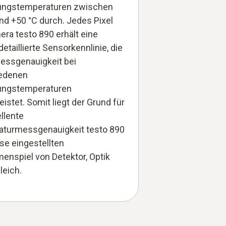
ngstemperaturen zwischen
und +50 °C durch. Jedes Pixel
era testo 890 erhält eine
detaillierte Sensorkennlinie, die
essgenauigkeit bei
iedenen
ngstemperaturen
istet. Somit liegt der Grund für
llente
turmessgenauigkeit testo 890
se eingestellten
nspiel von Detektor, Optik
leich.