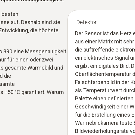
r besten
se auf. Deshalb sind sie
Detektor
 Entwicklung, die höchste
Der Sensor ist das Herz 
aus einer Matrix mit sehr 
die auftreffende elektr
to 890 eine Messgenauigkeit
ein elektrisches Signal 
ur für einen oder zwei
ergibt ein digitales Bild. D
das gesamte Wärmebild und
Oberflächentemperatur de
d die
Falschfarbenbild in der K
esamte
als Temperaturwert durch
s +50 °C garantiert. Warum
Palette einen definierten
Geschwindigkeit einer Wä
für die Erstellung eines 
Wärmebildkamera testo 8
Bildwiederholungsrate vo