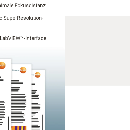
inimale Fokusdistanz
o SuperResolution-
 LabVIEW™-Interface