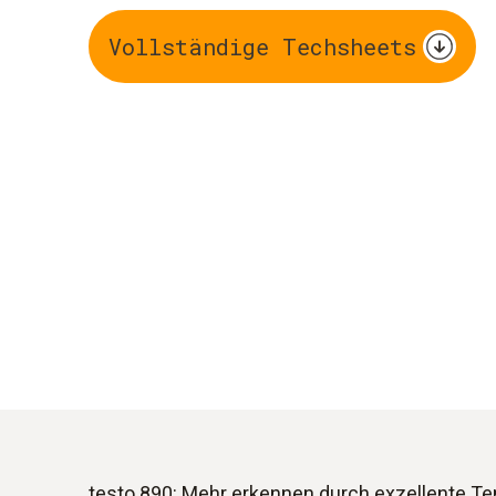
Vollständige Techsheets
testo 890: Mehr erkennen durch exzellente T