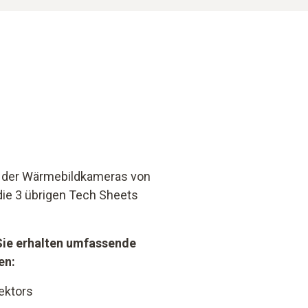
t der Wärmebildkameras von
die 3 übrigen Tech Sheets
Sie erhalten umfassende
en:
ektors