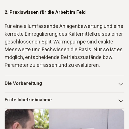
2. Praxiswissen für die Arbeit im Feld
Für eine allumfassende Anlagenbewertung und eine
korrekte Einregulierung des Kältemittelkreises einer
geschlossenen Split-Wärmepumpe sind exakte
Messwerte und Fachwissen die Basis. Nur so ist es
möglich, entscheidende Betriebszustände bzw.
Parameter zu erfassen und zu evaluieren.
Die Vorbereitung
Zur Inbetriebnahme und vor allem im Servicefall ist es
Erste Inbetriebnahme
entscheidend, dass der Fachhandwerker vor allem schnell
die wichtigsten Anlagenparameter eines
Ist die Wärmepumpe angekommen und aufgestellt, muss
Kältemittelkreislaufs erhält. Zwar lassen sich an modernen
der Kältekreis von Splitsystemen fertiggestellt werden. Die
Wärmepumpen Drücke und Temperaturen teilweise
richtige Wahl der verwendeten Leitungen wird den aktuellen