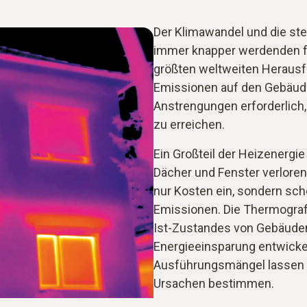
Der Klimawandel und die st
immer knapper werdenden fos
größten weltweiten Herausfo
Emissionen auf den Gebäudeb
Anstrengungen erforderlich, 
zu erreichen.
Ein Großteil der Heizenerg
Dächer und Fenster verloren
nur Kosten ein, sondern sc
Emissionen. Die Thermografi
Ist-Zustandes von Gebäuden
Energieeinsparung entwicke
Ausführungsmängel lassen s
Ursachen bestimmen.