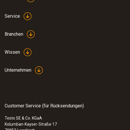
Service
Branchen
Wissen
Unternehmen
:
0572 2165
Feuchte-/Temperatur-
Kabelfühler(digital)
Customer Service (für Rücksendungen)
Testo SE & Co. KGaA
Kolumban-Kayser-Straße 17