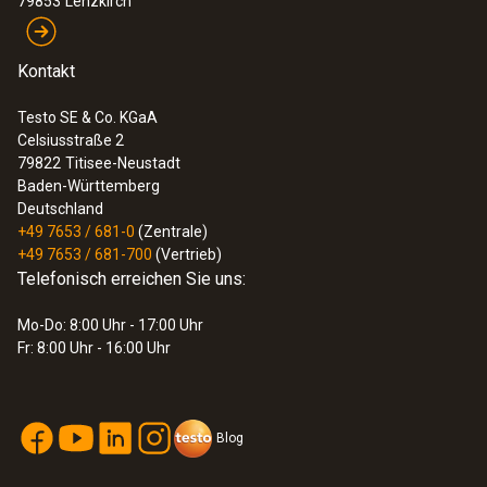
79853
Lenzkirch
Kontakt
Testo SE & Co. KGaA
Celsiusstraße 2
79822
Titisee-Neustadt
Baden-Württemberg
Deutschland
+49 7653 / 681-0
(Zentrale)
+49 7653 / 681-700
(Vertrieb)
Telefonisch erreichen Sie uns:
:
0572 3320
testo 150 TUC4 - Datenloggermodul mit
4 Anschlüssen für Fühler mit TUC
Mo-Do: 8:00 Uhr - 17:00 Uhr
Fr: 8:00 Uhr - 16:00 Uhr
Blog