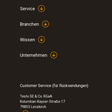
Service
Branchen
Wissen
:
0572 2165
Unternehmen
Feuchte-/Temperatur-Kabelfühler(digita
Customer Service (für Rücksendungen)
Testo SE & Co. KGaA
Kolumban-Kayser-Straße 17
79853
Lenzkirch