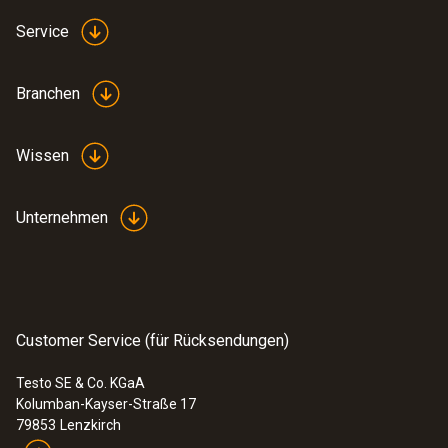
Service
Branchen
Wissen
Unternehmen
:
0563 2051
testo 205 - pH- /Temperatur-Messgerät
für halbfeste Medien
Customer Service (für Rücksendungen)
293,00 €
348,67 €
Testo SE & Co. KGaA
Kolumban-Kayser-Straße 17
79853
Lenzkirch