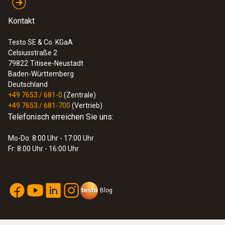
Kontakt
Testo SE & Co. KGaA
Celsiusstraße 2
79822
Titisee-Neustadt
Baden-Württemberg
Deutschland
+49 7653 / 681-0
(Zentrale)
+49 7653 / 681-700
(Vertrieb)
Telefonisch erreichen Sie uns:
Mo-Do: 8:00 Uhr - 17:00 Uhr
:
0563 2061
Fr: 8:00 Uhr - 16:00 Uhr
testo 206-pH1 - pH-/Temperatur-
Messgerät für Flüssigkeiten
160,00 €
190,40 €
Blog