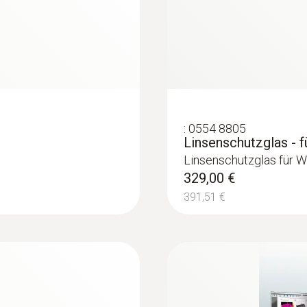
en an Fußbodenheizungen
:
0554 8805
Linsenschutzglas - 
Linsenschutzglas für 
329,00 €
 Wärmebildkamera – ohne unnötig Wände und Fußböden z
391,51 €
odenheizungen und anderen unzugänglichen Rohrleitungen