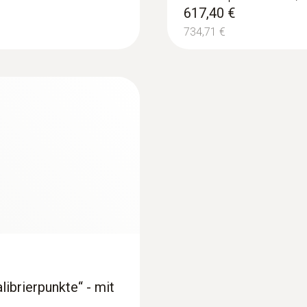
d Hochspannungsanlagen beurteilen
617,40 €
10
734,71 €
Farben
10 (Eisen, Regenbogen, Regenbogen HC, Kalt- Heiß, Bl
Eisen HT)
lität sichern
Videoausgang
n, Qualität und Ausführung baulicher Maßnahmen nachw
prüfen
USB 2.0
dehülle finden
visualisieren
librierpunkte“ - mit