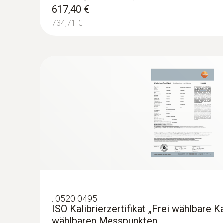
Erwärmungszustände in Nieder-, Mittel, un
617,40 €
Verschleiß an Maschinen erkennen
734,71 €
Überprüfung von Motoren, Lagern, Wellen
Baumängel aufspüren und Bauqua
Berührungslos mögliche Baumängel aufdecke
Luftdichtigkeit von Fenstern und Türen über
Dämmfehler und Wärmebrücken in der Gebäu
Schimmelgefährdete Stellen detektieren und 
:
0520 0495
Professionelle Energieberatung
ISO Kalibrierzertifikat „Frei wählbare Ka
wählbaren Messpunkten