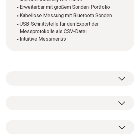
Erweiterbar mit großem Sonden-Portfolio
Kabellose Messung mit Bluetooth Sonden
USB-Schnittstelle für den Export der
Messprotokolle als CSV-Datei
Intuitive Messmenüs
Mit dem Klimamessgerät testo 440 dP
messen und speichern Sie in Kombination
mit den hochwertigen, digitalen Sonden alle
Temperatur - NTC
klimarelevanten Parameter (Sonden bitte
separat bestellen). Bis zu 3 Sonden können