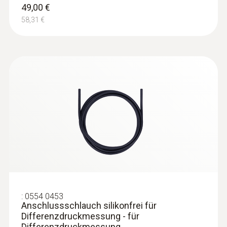
49,00 €
58,31 €
:
0636 9772
Hochpräzise Feuchte-Temperatur-
Sonde (digital) - kabelgebunden
Intuitiv: Klar strukturiertes Messmenü für
Langzeitmessung sowie parallele
Bestimmung der relativen Luftfeuchte und
Lufttemperatur in Innenräumen
519,00 €
617,61 €
:
0554 0453
Anschlussschlauch silikonfrei für
Differenzdruckmessung - für
Differenzdruckmessung