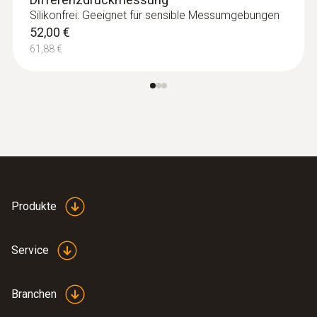
Silikonfrei: Geeignet für sensible Messumgebungen
52,00 €
61,88 €
:
0636 9770
Hochpräziser Feuchte-Temperatur-
Sondenkopf
Intuitiv: Parallele Bestimmung der relativen
Luftfeuchte und Lufttemperatur in
Innenräumen inkl. Langzeitmessung
Produkte
455,00 €
541,45 €
Service
Branchen