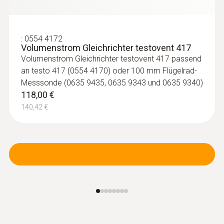
Lufttemperatur in Innenräumen
179,00 €
213,01 €
:
0554 4172
Volumenstrom Gleichrichter testovent 417
Volumenstrom Gleichrichter testovent 417 passend
an testo 417 (0554 4170) oder 100 mm Flügelrad-
Messsonde (0635 9435, 0635 9343 und 0635 9340)
118,00 €
140,42 €
:
0636 9730
Feuchte-Temperatur-Sondenkopf