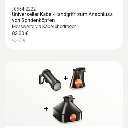
:
0554 2222
Universeller Kabel-Handgriff zum Anschluss
von Sondenköpfen
Messwerte via Kabel übertragen
83,00 €
98,77 €
:
0636 9731
Feuchte-Temperatur-Sonde (digital) -
®
mit Bluetooth
Intuitiv: Klar strukturiertes Messmenü für
Langzeitmessung sowie parallele
Bestimmung der relativen Luftfeuchte und
Lufttemperatur in Innenräumen
217,00 €
258,23 €