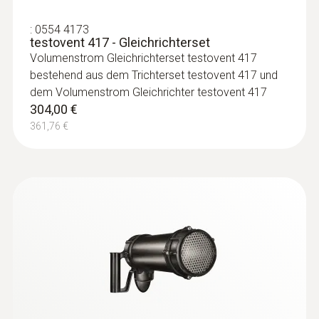
:
0554 4173
testovent 417 - Gleichrichterset
Volumenstrom Gleichrichterset testovent 417
bestehend aus dem Trichterset testovent 417 und
dem Volumenstrom Gleichrichter testovent 417
304,00 €
361,76 €
:
0636 9732
Feuchte-Temperatur-Sonde (digital) -
kabelgebunden
Intuitiv: Klar strukturiertes Messmenü für
Langzeitmessung sowie parallele
Bestimmung der relativen Luftfeuchte und