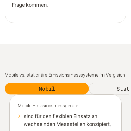
Frage kommen.
Mobile vs. stationäre Emissions­messsysteme im Vergleich
Mobil
Stat
Mobile Emissions­messgeräte
sind für den flexiblen Einsatz an
wechselnden Messstellen konzipiert,