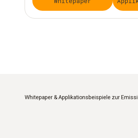
Whitepaper
Appli
Whitepaper & Applikations­beispiele zur Emis