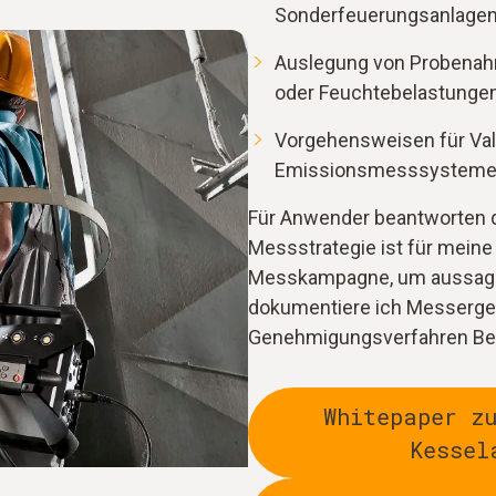
Sonderfeuerungsanlagen
Auslegung von Probenah
oder Feuchtebelastungen
Vorgehensweisen für Val
Emissionsmesssysteme
Für Anwender beantworten d
Messstrategie ist für meine 
Messkampagne, um aussagek
dokumentiere ich Messergeb
Genehmigungsverfahren Be
Whitepaper z
Kessel