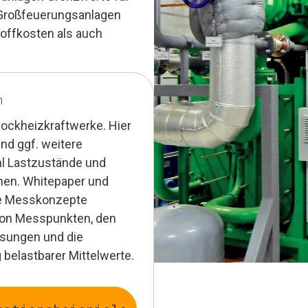
 Großfeuerungsanlagen
offkosten als auch
n
lockheizkraftwerke. Hier
und ggf. weitere
l Lastzustände und
nen. Whitepaper und
ete Messkonzepte
von Messpunkten, den
sungen und die
belastbarer Mittelwerte.