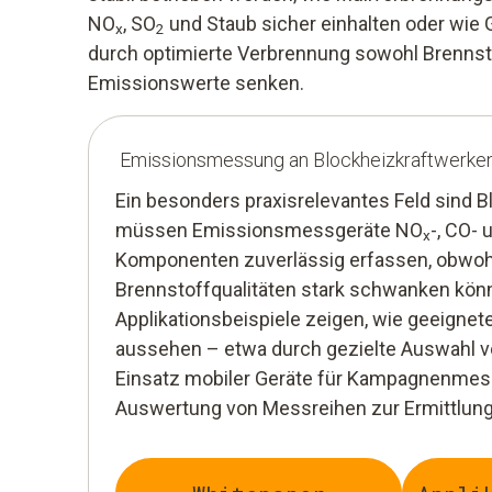
NO
, SO
und Staub sicher einhalten oder wie
x
2
durch optimierte Verbrennung sowohl Brennst
Emissionswerte senken.
Emissions­messung an Blockheiz­kraftwerke
Ein besonders praxisrelevantes Feld sind B
müssen Emissionsmessgeräte NO
-, CO- 
x
Komponenten zuverlässig erfassen, obwoh
Brennstoffqualitäten stark schwanken kön
Applikationsbeispiele zeigen, wie geeign
aussehen – etwa durch gezielte Auswahl 
Einsatz mobiler Geräte für Kampagnenmes
Auswertung von Messreihen zur Ermittlung 