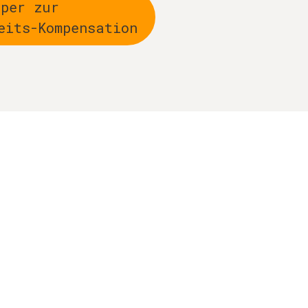
aper zur
eits-Kompensation