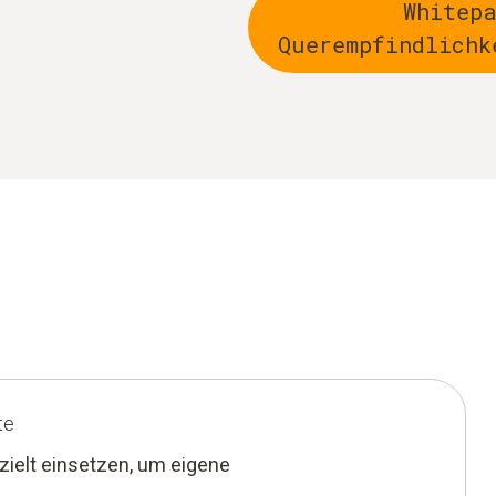
Whitep
Querempfindlichk
te
ielt einsetzen, um eigene