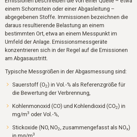
Emissionen beschreiben die von einer Quelle – etwa
einem Schornstein oder einer Abgasleitung –
abgegebenen Stoffe. Immissionen bezeichnen die
daraus resultierende Belastung an einem
bestimmten Ort, etwa an einem Messpunkt im
Umfeld der Anlage. Emissionsmessgeräte
konzentrieren sich in der Regel auf die Emissionen
am Abgasaustritt.
Typische Messgrößen in der Abgasmessung sind:
Sauerstoff (O
) in Vol.-% als Referenzgröße für
2
die Bewertung der Verbrennung,
Kohlenmonoxid (CO) und Kohlendioxid (CO
) in
2
3
mg/m
oder Vol.-%,
Stickoxide (NO, NO
, zusammengefasst als NO
)
2
x
3
in mg/m
,