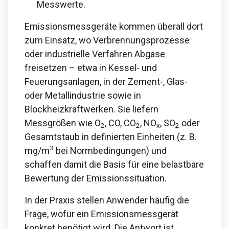
Messwerte.
Emissionsmessgeräte kommen überall dort
zum Einsatz, wo Verbrennungsprozesse
oder industrielle Verfahren Abgase
freisetzen – etwa in Kessel- und
Feuerungsanlagen, in der Zement-, Glas-
oder Metallindustrie sowie in
Blockheizkraftwerken. Sie liefern
Messgrößen wie O
, CO, CO
, NO
, SO
oder
2
2
x
2
Gesamtstaub in definierten Einheiten (z. B.
3
mg/m
bei Normbedingungen) und
schaffen damit die Basis für eine belastbare
Bewertung der Emissionssituation.
In der Praxis stellen Anwender häufig die
Frage, wofür ein Emissionsmessgerät
konkret benötigt wird. Die Antwort ist