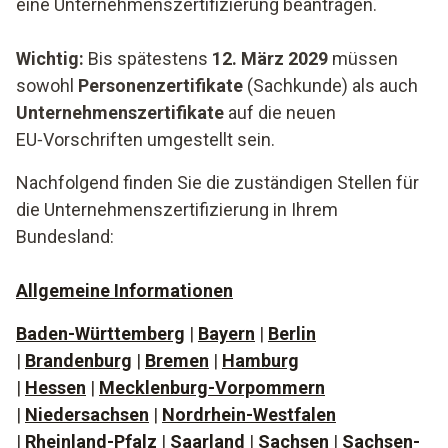
eine Unternehmenszertifizierung beantragen.
Wichtig:
Bis spätestens
12. März 2029
müssen
sowohl
Personenzertifikate
(Sachkunde) als auch
Unternehmenszertifikate
auf die neuen
EU‑Vorschriften umgestellt sein.
Nachfolgend finden Sie die zuständigen Stellen für
die Unternehmenszertifizierung in Ihrem
Bundesland:
Allgemeine Informationen
Baden-Württemberg
|
Bayern
|
Berlin
|
Brandenburg
|
Bremen
|
Hamburg
|
Hessen
|
Mecklenburg-Vorpommern
|
Niedersachsen
|
Nordrhein-Westfalen
|
Rheinland-Pfalz
|
Saarland
|
Sachsen
|
Sachsen-