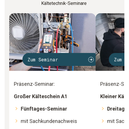
Kältetechnik-Seminare
Zum Seminar
Zum S
Präsenz-Seminar:
Präsenz-Sem
Großer Kälteschein A1
Kleiner Käl
Fünftages-Seminar
Dreitage
mit Sachkundenachweis
mit Sach