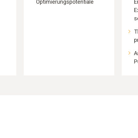
Optimierungspotentiale
E
E
s
T
p
A
P