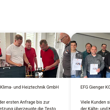
 Klima- und Heiztechnik GmbH
EFG Gienger K
der ersten Anfrage bis zur
Viele Kunden s
tzung überzeugte die Testo
der Kälte- und 