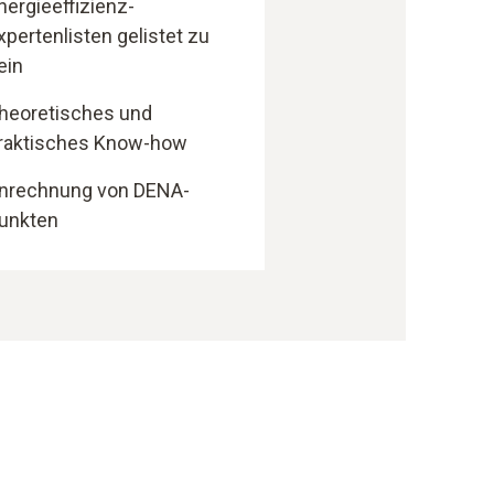
nergieeffizienz-
xpertenlisten gelistet zu
ein
heoretisches und
raktisches Know-how
nrechnung von DENA-
unkten