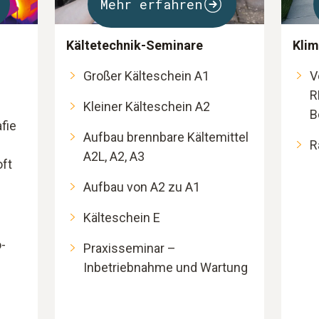
Mehr erfahren
Kältetechnik-Seminare
Klim
Großer Kälteschein A1
V
R
Kleiner Kälteschein A2
B
fie
Aufbau brennbare Kältemittel
R
A2L, A2, A3
oft
Aufbau von A2 zu A1
Kälteschein E
-
Praxisseminar –
Inbetriebnahme und Wartung