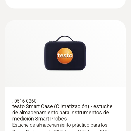
Sets de producto
:
0563 0004
:
0516 0260
Set de calefacción Smart Probes - con
testo Smart Case (Climatización) - estuche
manejo a través de teléfono inteligente
de almacenamiento para instrumentos de
Medición de la presión durante el flujo de
medición Smart Probes
gas y la presión en reposo
Estuche de almacenamiento práctico para los