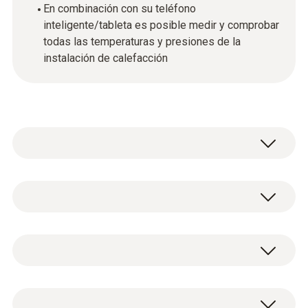
En combinación con su teléfono
inteligente/tableta es posible medir y comprobar
todas las temperaturas y presiones de la
instalación de calefacción
testo 115i - Termómetro de pinza con
manejo a través de un teléfono
1 termómetro de superficie testo 115i con
inteligente