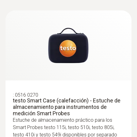
testo Smart Case (calefacción) -
Estuche de almacenamiento para
instrumentos de medición Smart
Probes
Estuche de almacenamiento práctico para
los Smart Probes testo 115i, testo 510i,
testo 805i, testo 410i y testo 549i
:
0563 0002 32
Set Ultimate HVACR testo Smart
disponibles por separado
Probes
Para todas las mediciones relacionadas con
los sistemas de calefacción, climatización y
ventilación
:
0516 0270
testo Smart Case (calefacción) - Estuche de
almacenamiento para instrumentos de
medición Smart Probes
Estuche de almacenamiento práctico para los
Smart Probes testo 115i, testo 510i, testo 805i,
testo 410i y testo 549i disponibles por separado