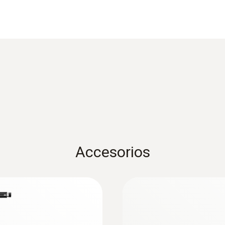
Material de la carcasa / del producto
Metal housing
Longitud del cable
2,2 m
Diámetro tubo de la sonda
8 mm
Accesorios
Temperatura máxima
500 ºC
:
0632 3510
a la industria
testo 350 - Caja ana
combustión
Color del producto