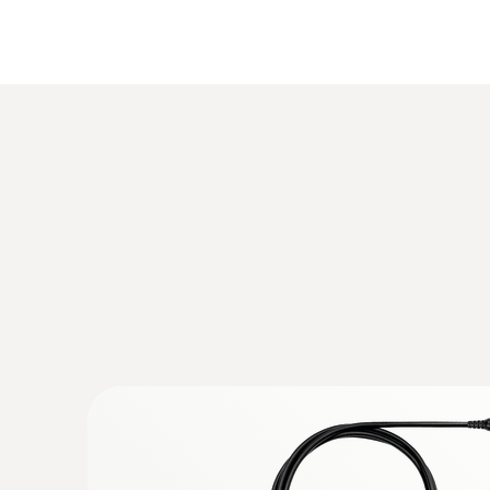
:
0632 3340
testo 340 - Analizador de combustión par