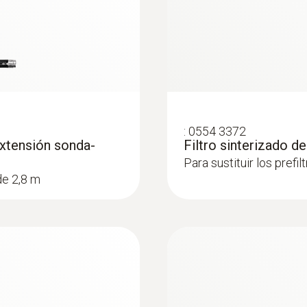
Black; 0
:
0554 3372
extensión sonda-
Filtro sinterizado d
Para sustituir los prefil
de 2,8 m