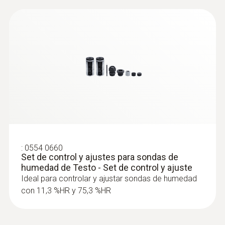
Módulo de humedad enchufable - capacitivo
Rango
+5 hasta +95 %HR
Exactitud
±2,5 %HR (5 hasta +95 %HR)
:
0554 0660
Set de control y ajustes para sondas de
humedad de Testo - Set de control y ajuste
Resolución
Ideal para controlar y ajustar sondas de humedad
con 11,3 %HR y 75,3 %HR
0,1 %HR