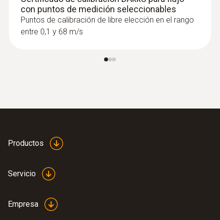
con puntos de medición seleccionables
:
0560 4053
Puntos de calibración de libre elección en el rango
testo 405 - Anemómetro térmico
entre 0,1 y 68 m/s
Productos
Servicio
:
0563 4400
Empresa
Set de hilo caliente testo 440