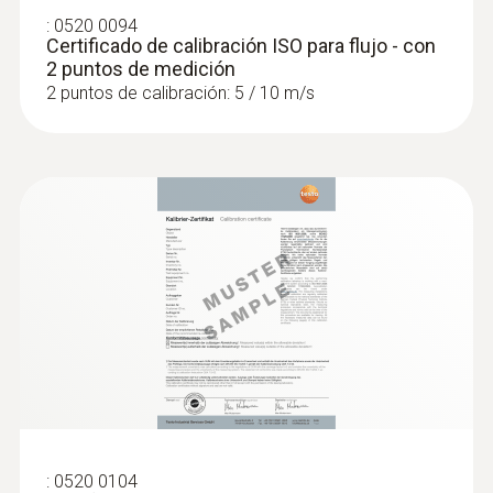
:
0520 0094
Certificado de calibración ISO para flujo - con
2 puntos de medición
:
0563 4405
Set de CO₂ testo 440 con Bluetooth®
2 puntos de calibración: 5 / 10 m/s
:
0563 0002 32
Set Ultimate HVACR testo Smart
Probes
:
0520 0104