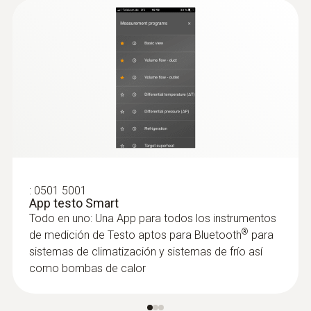
±0,5 ºC
Resolución
0,1 ºC
:
0563 4407
Set combinado para caudal 2 testo 440
con Bluetooth®
:
0560 1405
:
0501 5001
testo 405i - Anemómetro térmico con
App testo Smart
manejo a través de teléfono inteligente
Todo en uno: Una App para todos los instrumentos
®
de medición de Testo aptos para Bluetooth
para
sistemas de climatización y sistemas de frío así
como bombas de calor