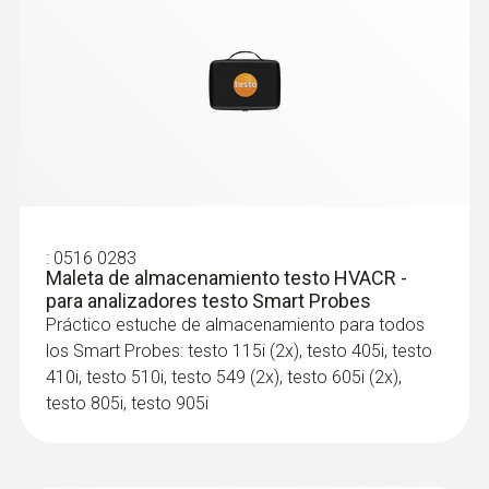
datos medidos como archivo PDF o Excel.
Longitud del tubo de la sonda
400 mm
Requisitos del sistema:
iOS 11 o superior
Temperatura de almacenamiento
Android 6.0 o superior
Bluetooth 4.0
-20 hasta +60 ºC
:
0516 0283
:
0563 4410
Maleta de almacenamiento testo HVACR -
Set combinado 2 para caudal testo 440
para analizadores testo Smart Probes
delta P con Bluetooth®
NTC
Práctico estuche de almacenamiento para todos
Los clientes que vieron
los Smart Probes: testo 115i (2x), testo 405i, testo
Rango
410i, testo 510i, testo 549 (2x), testo 605i (2x),
este producto también
testo 805i, testo 905i
-20 hasta +60 ºC
vieron
Exactitud